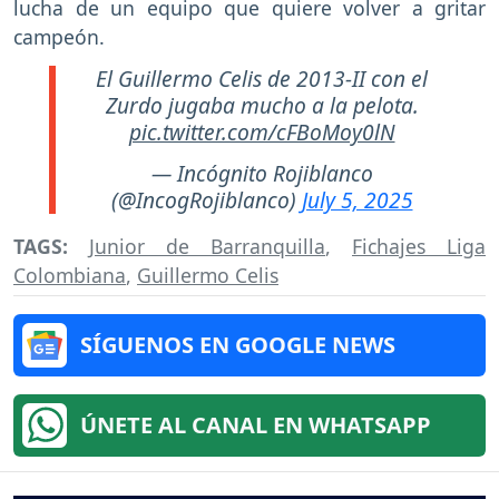
lucha de un equipo que quiere volver a gritar
campeón.
El Guillermo Celis de 2013-II con el
Zurdo jugaba mucho a la pelota.
pic.twitter.com/cFBoMoy0lN
— Incógnito Rojiblanco
(@IncogRojiblanco)
July 5, 2025
TAGS:
Junior de Barranquilla
,
Fichajes Liga
Colombiana
,
Guillermo Celis
SÍGUENOS EN GOOGLE NEWS
ÚNETE AL CANAL EN WHATSAPP