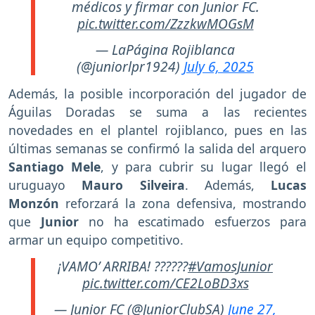
médicos y firmar con Junior FC.
pic.twitter.com/ZzzkwMOGsM
— LaPágina Rojiblanca
(@juniorlpr1924)
July 6, 2025
Además, la posible incorporación del jugador de
Águilas Doradas se suma a las recientes
novedades en el plantel rojiblanco, pues en las
últimas semanas se confirmó la salida del arquero
Santiago Mele
, y para cubrir su lugar llegó el
uruguayo
Mauro Silveira
. Además,
Lucas
Monzón
reforzará la zona defensiva, mostrando
que
Junior
no ha escatimado esfuerzos para
armar un equipo competitivo.
¡VAMO’ ARRIBA! ??????
#VamosJunior
pic.twitter.com/CE2LoBD3xs
— Junior FC (@JuniorClubSA)
June 27,