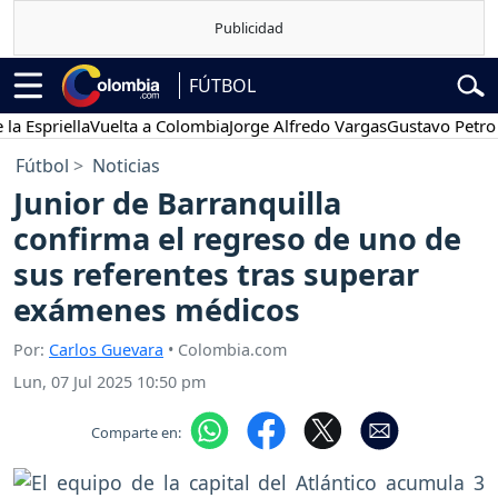
FÚTBOL
iella
Vuelta a Colombia
Jorge Alfredo Vargas
Gustavo Petro
Pose
Fútbol
Noticias
Junior de Barranquilla
confirma el regreso de uno de
sus referentes tras superar
exámenes médicos
Por:
Carlos Guevara
• Colombia.com
Lun, 07 Jul 2025 10:50 pm
Comparte en: