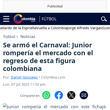
FÚTBOL
o de la Espriella
Vuelta a Colombia
Jorge Alfredo Vargas
Gustavo P
Fútbol
Noticias
Se armó el Carnaval: Junior
rompería el mercado con el
regreso de esta figura
colombiana
Por:
Daniel Gonzalez
• Colombia.com
Lun, 07 Jul 2025 11:50 pm
Comparte en: