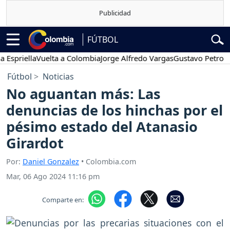
FÚTBOL
priella
Vuelta a Colombia
Jorge Alfredo Vargas
Gustavo Petro
Pos
Fútbol
Noticias
No aguantan más: Las
denuncias de los hinchas por el
pésimo estado del Atanasio
Girardot
Por:
Daniel Gonzalez
• Colombia.com
Mar, 06 Ago 2024 11:16 pm
Comparte en: