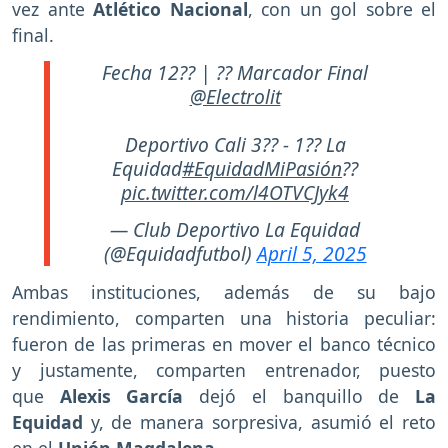
vez ante
Atlético Nacional
, con un gol sobre el
final.
Fecha 12?? | ?? Marcador Final
@Electrolit
Deportivo Cali 3?? - 1?? La
Equidad
#EquidadMiPasión
??
pic.twitter.com/l4OTVCJyk4
— Club Deportivo La Equidad
(@Equidadfutbol)
April 5, 2025
Ambas instituciones, además de su bajo
rendimiento, comparten una historia peculiar:
fueron de las primeras en mover el banco técnico
y justamente, comparten entrenador, puesto
que
Alexis García
dejó el banquillo de
La
Equidad
y, de manera sorpresiva, asumió el reto
en el
Unión Magdalena.