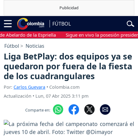
FÚTBOL
elardo de la Espriella
Sigue en vivo la posesión presidencial 
Fútbol
Noticias
Liga BetPlay: dos equipos ya se
quedaron por fuera de la fiesta
de los cuadrangulares
Por:
Carlos Guevara
• Colombia.com
Actualización
•
Lun, 07 Abr 2025 3:11 pm
Comparte en: