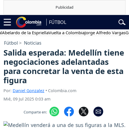
FÚTBOL
ardo de la Espriella
Vuelta a Colombia
Jorge Alfredo Vargas
Gustav
Fútbol
Noticias
Salida esperada: Medellín tiene
negociaciones adelantadas
para concretar la venta de esta
figura
Por:
Daniel Gonzalez
• Colombia.com
Mié, 09 Jul 2025 0:03 am
Comparte en: