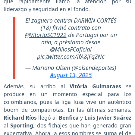
que rápidamente llamó la atención por su
liderazgo y seguridad en el fondo.
El zaguero central DARWIN CORTÉS
(18) firmó contrato con
@VitoriaSC1922
de Portugal por un
año, a préstamo desde
@MillosFCoficial
pic.twitter.com/IfA8jFqZNc
— Mariano Olsen (@olsendeportes)
August 13, 2025
Además, su arribo al
Vitória Guimaraes
se
produce en un momento especial para los
colombianos, pues la liga lusa vive un auténtico
boom de compatriotas. En las últimas semanas,
Richard Ríos
llegó al
Benfica
y
Luis Javier Suárez
al
Sporting
, dos fichajes que han generado gran
expectativa. Ahora, a esos nombres se suma el de