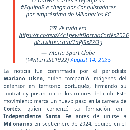
?? Darwin Cortés é reforço da
#EquipaB
e chega aos Conquistadores
por empréstimo do Millonarios FC
??? Vê tudo em
https://t.co/hvaX4c1pew
#DarwinCortés2026
pic.twitter.com/1aRJRxPZOg
— Vitória Sport Clube
(@VitoriaSC1922)
August 14, 2025
La noticia fue confirmada por el periodista
Mariano Olsen
, quien compartió imágenes del
defensor en territorio portugués, firmando su
contrato y posando con los colores del club. Este
movimiento marca un nuevo paso en la carrera de
Cortés
, quien comenzó su formación en
Independiente Santa Fe
antes de unirse a
Millonarios
en septiembre de 2024, equipo en el