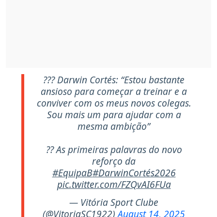
??? Darwin Cortés: “Estou bastante
ansioso para começar a treinar e a
conviver com os meus novos colegas.
Sou mais um para ajudar com a
mesma ambição”
?? As primeiras palavras do novo
reforço da
#EquipaB
#DarwinCortés2026
pic.twitter.com/FZQvAI6FUa
— Vitória Sport Clube
(@VitoriaSC1922)
August 14, 2025