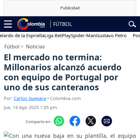
FÚTBOL
 de la Espriella
Liga BetPlay
Spider-Man
Gustavo Petro
Posesión
Fútbol
Noticias
El mercado no termina:
Millonarios alcanzó acuerdo
con equipo de Portugal por
uno de sus canteranos
Por:
Carlos Guevara
• Colombia.com
Jue, 14 Ago 2025 1:05 pm
Comparte en: