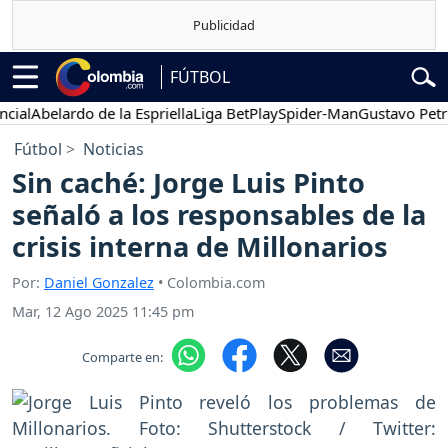
FÚTBOL
Abelardo de la Espriella
Liga BetPlay
Spider-Man
Gustavo Petro
Fútbol
Noticias
Sin caché: Jorge Luis Pinto
señaló a los responsables de la
crisis interna de Millonarios
Por:
Daniel Gonzalez
• Colombia.com
Mar, 12 Ago 2025 11:45 pm
Comparte en: