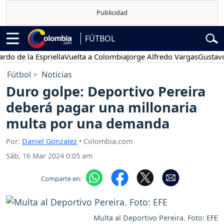
FÚTBOL
e la Espriella
Vuelta a Colombia
Jorge Alfredo Vargas
Gustavo Pet
Fútbol
Noticias
Duro golpe: Deportivo Pereira
deberá pagar una millonaria
multa por una demanda
Por:
Daniel Gonzalez
• Colombia.com
Sáb, 16 Mar 2024 0:05 am
Comparte en:
Multa al Deportivo Pereira. Foto: EFE