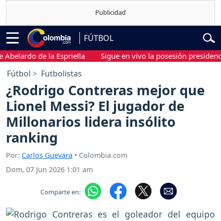
FÚTBOL
ardo de la Espriella
Sigue en vivo la posesión presidencial de
Fútbol
Futbolistas
¿Rodrigo Contreras mejor que
Lionel Messi? El jugador de
Millonarios lidera insólito
ranking
Por:
Carlos Guevara
• Colombia.com
Dom, 07 Jun 2026 1:01 am
Comparte en: