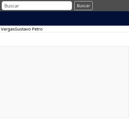
Buscar
 Vargas
Gustavo Petro