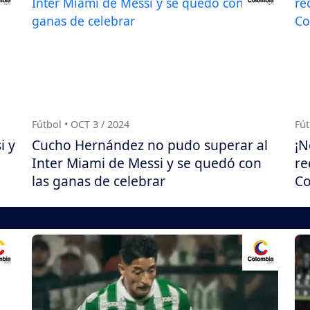
Fútbol • OCT 3 / 2024
Fút
i y
Cucho Hernández no pudo superar al
¡N
Inter Miami de Messi y se quedó con
re
las ganas de celebrar
Co