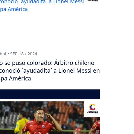
bol • SEP 18 / 2024
o se puso colorado! Árbitro chileno
conoció ´ayudadita´ a Lionel Messi en
pa América