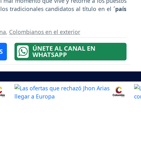
l mal momento que vive y retorne a los puestos
s tradicionales candidatos al título en el
´país
rna
,
Colombianos en el exterior
ÚNETE AL CANAL EN
S
WHATSAPP