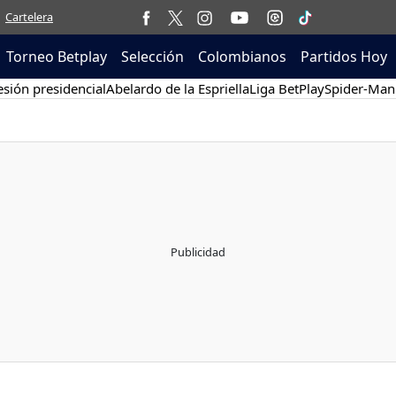
Cartelera
Torneo Betplay
Selección
Colombianos
Partidos Hoy
sión presidencial
Abelardo de la Espriella
Liga BetPlay
Spider-Man