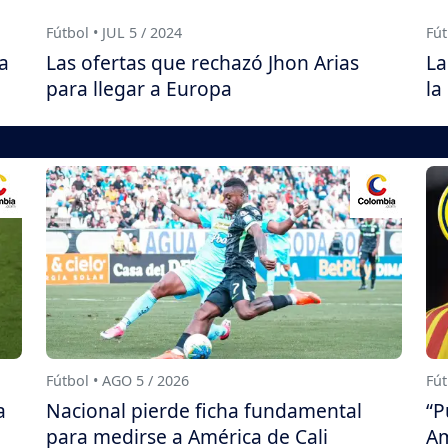
Fútbol • JUL 5 / 2024
Fút
la
Las ofertas que rechazó Jhon Arias
La
para llegar a Europa
la
Fútbol • AGO 5 / 2026
Fút
a
Nacional pierde ficha fundamental
“P
para medirse a América de Cali
Am