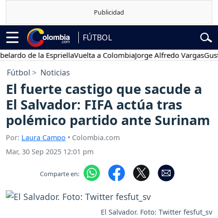
FÚTBOL
do de la Espriella
Vuelta a Colombia
Jorge Alfredo Vargas
Gustavo 
Fútbol
Noticias
El fuerte castigo que sacude a
El Salvador: FIFA actúa tras
polémico partido ante Surinam
Por:
Laura Campo
• Colombia.com
Mar, 30 Sep 2025 12:01 pm
Comparte en:
El Salvador. Foto: Twitter fesfut_sv