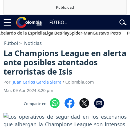
FÚTBOL
do de la Espriella
Liga BetPlay
Spider-Man
Gustavo Petro
Posesi
Fútbol
Noticias
La Champions League en alerta
ente posibles atentados
terroristas de Isis
Por:
Juan Carlos Garcia Sierra
• Colombia.com
Mar, 09 Abr 2024 8:20 pm
Comparte en: