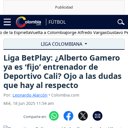
FÚTBOL
 Espriella
Vuelta a Colombia
Jorge Alfredo Vargas
Gustavo Petro
LIGA COLOMBIANA
Liga BetPlay: ¿Alberto Gamero
ya es ‘fijo’ entrenador de
Deportivo Cali? Ojo a las dudas
que hay al respecto
Por:
Leonardo Alarcón
• Colombia.com
Mié, 18 Jun 2025 11:54 am
Comparte en: