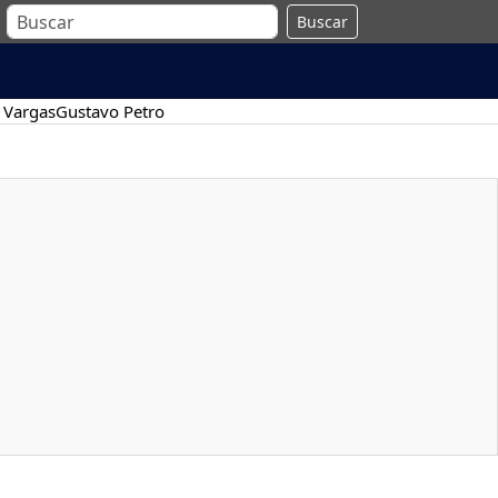
Buscar
 Vargas
Gustavo Petro