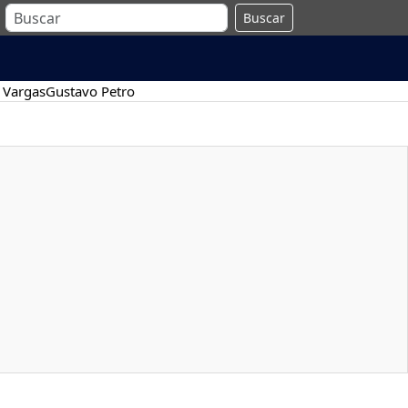
Buscar
 Vargas
Gustavo Petro