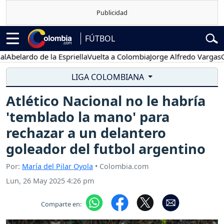
FÚTBOL
ardo de la Espriella
Vuelta a Colombia
Jorge Alfredo Vargas
Gustav
LIGA COLOMBIANA
Atlético Nacional no le habría
'temblado la mano' para
rechazar a un delantero
goleador del futbol argentino
Por:
María del Pilar Oyola
• Colombia.com
Lun, 26 May 2025 4:26 pm
Comparte en: