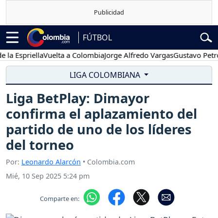
FÚTBOL
spriella
Vuelta a Colombia
Jorge Alfredo Vargas
Gustavo Petro
Po
LIGA COLOMBIANA
Liga BetPlay: Dimayor
confirma el aplazamiento del
partido de uno de los líderes
del torneo
Por:
Leonardo Alarcón
• Colombia.com
Mié, 10 Sep 2025 5:24 pm
Comparte en: