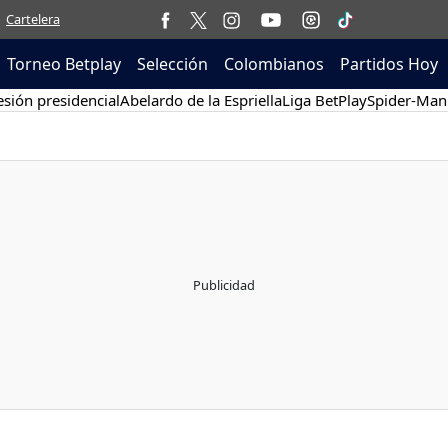
Cartelera
Torneo Betplay
Selección
Colombianos
Partidos Hoy
sión presidencial
Abelardo de la Espriella
Liga BetPlay
Spider-Man