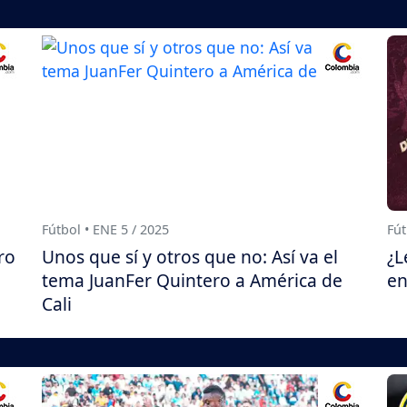
Fútbol • ENE 5 / 2025
Fút
ro
Unos que sí y otros que no: Así va el
¿L
tema JuanFer Quintero a América de
en
Cali