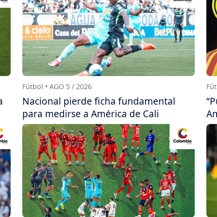
Fútbol • AGO 5 / 2026
Fút
a
Nacional pierde ficha fundamental
“P
para medirse a América de Cali
Am