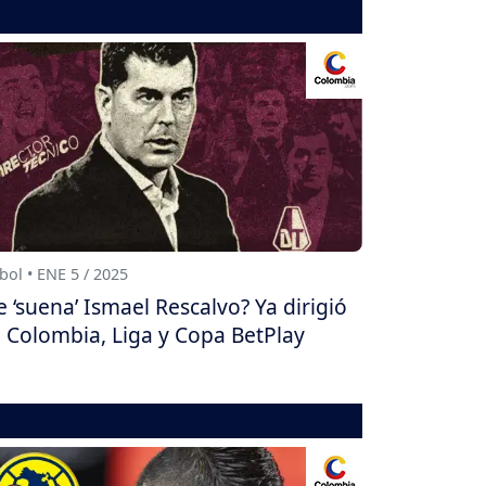
bol • ENE 5 / 2025
e ‘suena’ Ismael Rescalvo? Ya dirigió
 Colombia, Liga y Copa BetPlay