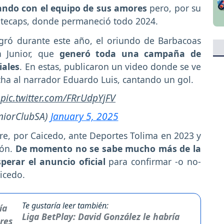
ando con el equipo de sus amores
pero, por su
itecaps, donde permaneció todo 2024.
ogró durante este año, el oriundo de Barbacoas
a Junior, que
generó toda una campaña de
iales
. En estas, publicaron un video donde se ve
ucha al narrador Eduardo Luis, cantando un gol.
pic.twitter.com/FRrUdpYjFV
niorClubSA)
January 5, 2025
ibre, por Caicedo, ante Deportes Tolima en 2023 y
rón.
De momento no se sabe mucho más de la
perar el anuncio oficial
para confirmar -o no-
icedo.
Te gustaría leer también:
Liga BetPlay: David González le habría