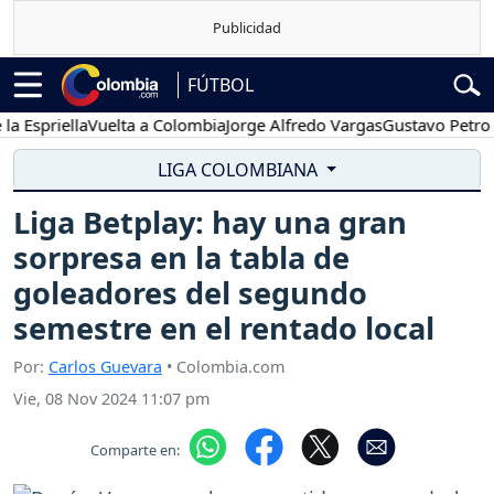
FÚTBOL
riella
Vuelta a Colombia
Jorge Alfredo Vargas
Gustavo Petro
Pos
LIGA COLOMBIANA
Liga Betplay: hay una gran
sorpresa en la tabla de
goleadores del segundo
semestre en el rentado local
Por:
Carlos Guevara
• Colombia.com
Vie, 08 Nov 2024 11:07 pm
Comparte en: