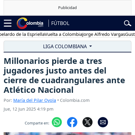
FÚTBOL
 de la Espriella
Vuelta a Colombia
Jorge Alfredo Vargas
Gustavo P
LIGA COLOMBIANA
Millonarios pierde a tres
jugadores justo antes del
cierre de cuadrangulares ante
Atlético Nacional
Por:
María del Pilar Oyola
• Colombia.com
Jue, 12 Jun 2025 4:19 pm
Comparte en: