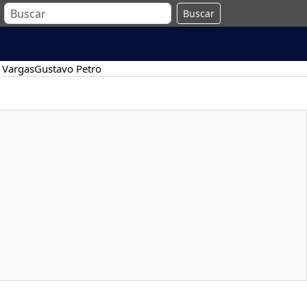
Buscar
 Vargas
Gustavo Petro