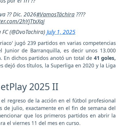
os por el Tri ??
va ?? Dic. 2026
#VamosTáchira
????
tter.com/2hYjTtxXqj
a FC (@DvoTachira)
July 1, 2025
iaco' jugó 239 partidos en varias competencias
el Junior de Barranquilla, es decir unos 13.000
a. En dichos partidos anotó un total de
41 goles,
 dejó dos títulos, la Superliga en 2020 y la Liga
etPlay 2025 II
r
el regreso de la acción en el fútbol profesional
s de julio, exactamente en el fin de semana del
ncionar que los primeros partidos en abrir la
a el viernes 11 del mes en curso.