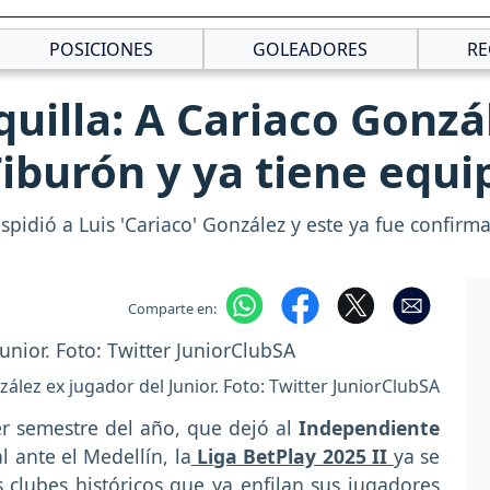
POSICIONES
GOLEADORES
RE
quilla: A Cariaco Gonzá
Tiburón y ya tiene equ
spidió a Luis 'Cariaco' González y este ya fue confir
Comparte en:
ález ex jugador del Junior. Foto: Twitter JuniorClubSA
er semestre del año, que dejó al
Independiente
l ante el Medellín, la
Liga BetPlay 2025 II
ya se
s clubes históricos que ya enfilan sus jugadores