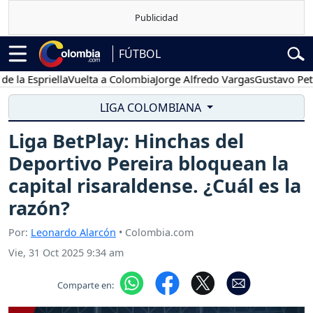
FÚTBOL
Espriella
Vuelta a Colombia
Jorge Alfredo Vargas
Gustavo Petro
LIGA COLOMBIANA
Liga BetPlay: Hinchas del
Deportivo Pereira bloquean la
capital risaraldense. ¿Cuál es la
razón?
Por:
Leonardo Alarcón
• Colombia.com
Vie, 31 Oct 2025 9:34 am
Comparte en: