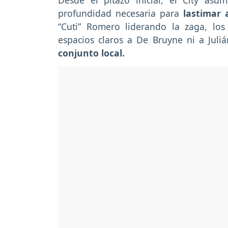
Desde el pitazo inicial, el City asu
profundidad necesaria para
lastimar 
“Cuti” Romero liderando la zaga, lo
espacios claros a De Bruyne ni a Juliá
conjunto local.