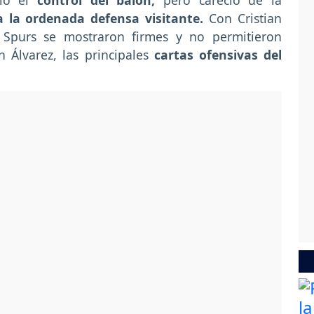
mió el
control del balón,
pero careció de la
a la ordenada defensa visitante.
Con Cristian
s Spurs se mostraron firmes y no permitieron
n Álvarez, las principales
cartas ofensivas del