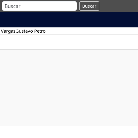
Buscar
 Vargas
Gustavo Petro