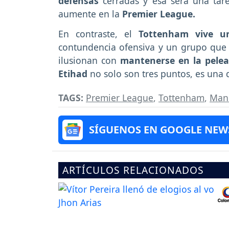
defensas
cerradas y esa será una tar
aumente en la
Premier League.
En contraste, el
Tottenham vive u
contundencia ofensiva y un grupo que 
ilusionan con
mantenerse en la pele
Etihad
no solo son tres puntos, es una 
TAGS:
Premier League
,
Tottenham
,
Manc
SÍGUENOS EN GOOGLE NEW
ARTÍCULOS RELACIONADOS