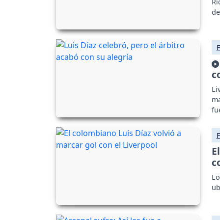
Ri
de
c
Li
ma
fu
el
E
c
Lo
ub