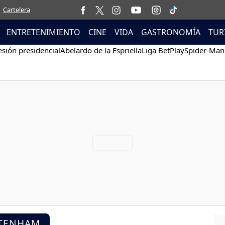
Cartelera
ENTRETENIMIENTO
CINE
VIDA
GASTRONOMÍA
TUR
sión presidencial
Abelardo de la Espriella
Liga BetPlay
Spider-Man
TTENHAM