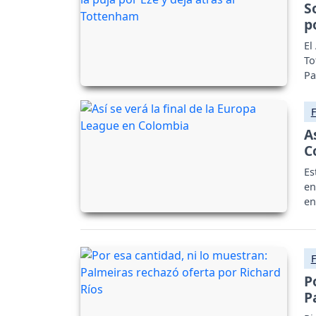
S
p
El
To
Pa
A
C
Es
en
en
P
P