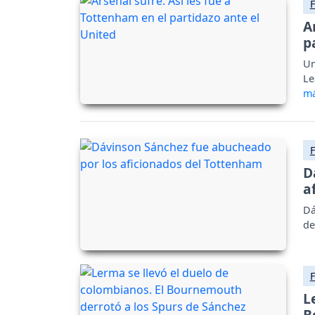
A
p
Un
Le
D
a
Dá
de
L
B