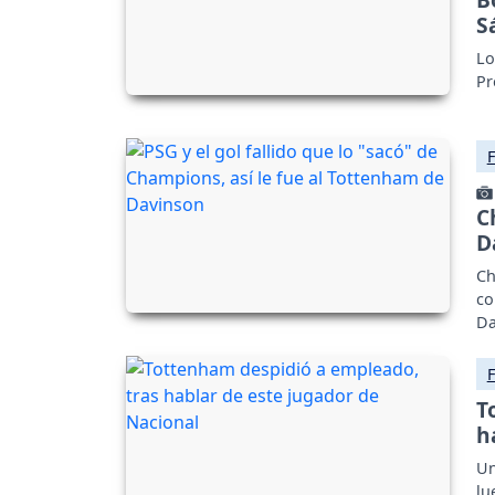
S
Lo
Pr
C
D
Ch
co
Da
T
h
Un
lu