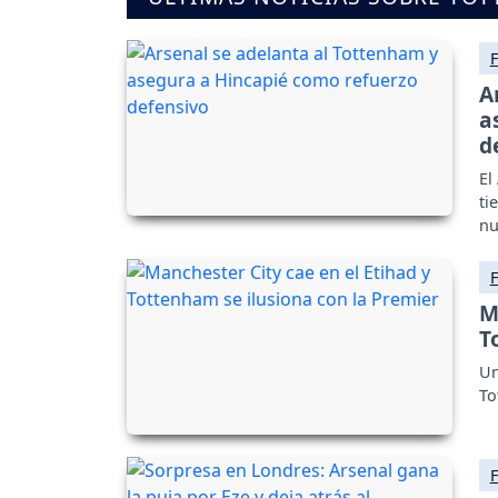
A
a
d
El
ti
nu
M
T
Un
To