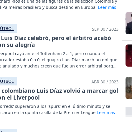
chard Ríos es una de las figuras de la selección Colombia y
l Palmeiras brasilero y busca destino en Europa.
FÚTBOL
SEP 30 / 2023
Luis Díaz celebró, pero el árbitro acabó
on su alegría
verpool cayó ante el Tottenham 2 a 1, pero cuando el
rcador estaba 0 a 0, el guajiro Luis Díaz marcó un gol que
e anulado y muchos creen que fue un error arbitral porque
 tanto era legal.
FÚTBOL
ABR 30 / 2023
l colombiano Luis Díaz volvió a marcar gol
on el Liverpool
s 'reds' superaron a los 'spurs' en el último minuto y se
icaron en la quinta casilla de la Premier League