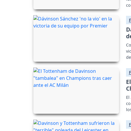
co
D
d
Co
vi
de
E
C
El
co
lo