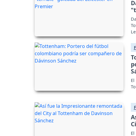
D
"
Da
To
Le
T
p
S
El
To
A
C
El