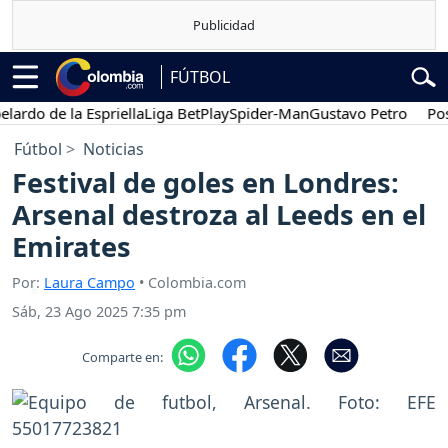
FÚTBOL
 de la Espriella
Liga BetPlay
Spider-Man
Gustavo Petro
Posesión
Fútbol
Noticias
Festival de goles en Londres:
Arsenal destroza al Leeds en el
Emirates
Por:
Laura Campo
• Colombia.com
Sáb, 23 Ago 2025 7:35 pm
Comparte en: