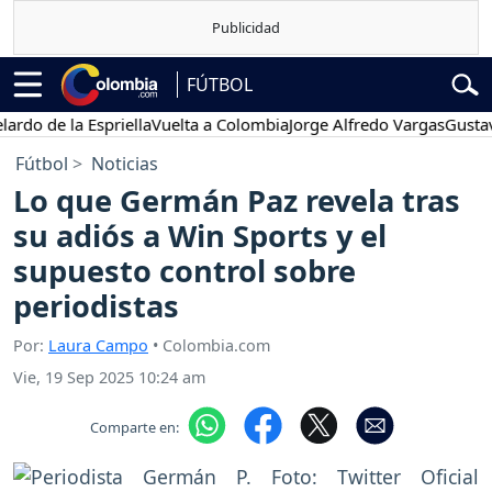
FÚTBOL
de la Espriella
Vuelta a Colombia
Jorge Alfredo Vargas
Gustavo Pe
Fútbol
Noticias
Lo que Germán Paz revela tras
su adiós a Win Sports y el
supuesto control sobre
periodistas
Por:
Laura Campo
• Colombia.com
Vie, 19 Sep 2025 10:24 am
Comparte en: