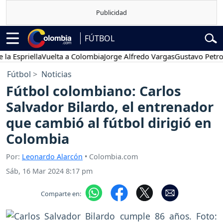
FÚTBOL
riella
Vuelta a Colombia
Jorge Alfredo Vargas
Gustavo Petro
Pos
Fútbol
Noticias
Fútbol colombiano: Carlos
Salvador Bilardo, el entrenador
que cambió al fútbol dirigió en
Colombia
Por:
Leonardo Alarcón
• Colombia.com
Sáb, 16 Mar 2024 8:17 pm
Comparte en: