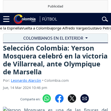
FÚTBOL
spriella
Vuelta a Colombia
Jorge Alfredo Vargas
Gustavo Petro
Po
COLOMBIANOS EN EL EXTERIOR
Selección Colombia: Yerson
Mosquera celebró en la victoria
de Villarreal, ante Olympique
de Marsella
Por:
Leonardo Alarcón
• Colombia.com
Jue, 14 Mar 2024 10:46 pm
Comparte en: