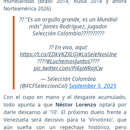
mundialistas (Brasil 2014, Rusia 2018 y ahora
Norteamérica 2026).
?? "Es un orgullo grande, es un Mundial
más" James Rodríguez, jugador
Selección Colombia??????????
?? En vivo, aquí:
https://t.co/EDkVKZXLGJ
#LaSeleNosUne
????
#LuchemosJuntos
????
pic.twitter.com/Pi6pWRaJCw
— Selección Colombia
(@FCFSeleccionCol)
September 5, 2025
Con el cupo en mano y el desgaste acumulado,
todo apunta a que
Néstor Lorenzo
optará por
darle descanso al ’10’. El próximo duelo frente a
Venezuela será decisivo para la 'Vinotinto', que
aún sueña con un repechaje histórico, pero