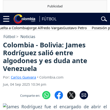
FÚTBOL
a Colombia
Jorge Alfredo Vargas
Gustavo Petro
Posesión preside
Fútbol
Noticias
Colombia - Bolivia: James
Rodríguez salió entre
algodones y es duda ante
Venezuela
Por:
Carlos Guevara
• Colombia.com
Jue, 04 Sep 2025 10:34 pm
Comparte en: