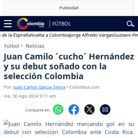
FÚTBOL
 Espriella
Vuelta a Colombia
Jorge Alfredo Vargas
Gustavo Petro
Fútbol
Noticias
Juan Camilo ´cucho´ Hernández
y su debut soñado con la
selección Colombia
Por:
Juan Carlos Garcia Sierra
• Colombia.com
Vie, 30 Ago 2024 9:11 am
Comparte en: