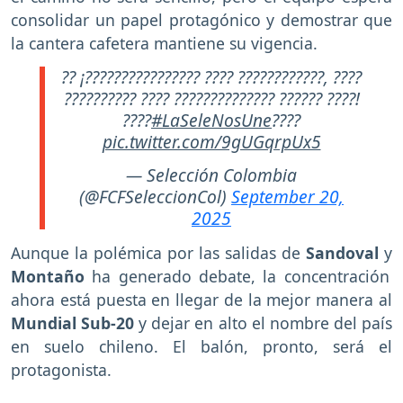
consolidar un papel protagónico y demostrar que
la cantera cafetera mantiene su vigencia.
?? ¡???????????????? ???? ????????????, ????
?????????? ???? ?????????????? ?????? ????!
????
#LaSeleNosUne
????
pic.twitter.com/9gUGqrpUx5
— Selección Colombia
(@FCFSeleccionCol)
September 20,
2025
Aunque la polémica por las salidas de
Sandoval
y
Montaño
ha generado debate, la concentración
ahora está puesta en llegar de la mejor manera al
Mundial Sub-20
y dejar en alto el nombre del país
en suelo chileno. El balón, pronto, será el
protagonista.