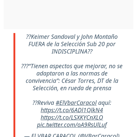
??Keimer Sandoval y John Montaño
FUERA de la Selección Sub 20 por
INDISCIPLINA??
???“Tienen aspectos que mejorar, no se
adaptaron a las normas de
convivencia”: César Torres, DT de la
Selección, en rueda de prensa
??Reviva
#ElVbarCaracol
aquí:
https://t.co/6ADl1QlkN4
https://t.co/LSXKYCnXLO
pic.twitter.com/oA9RsUlLuf
— El VBAR CARACOL (@VBarCaracol)