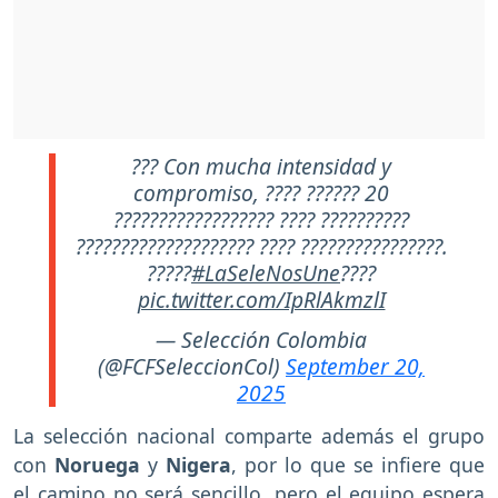
??? Con mucha intensidad y
compromiso, ???? ?????? 20
?????????????????? ???? ??????????
???????????????????? ???? ????????????????.
?????
#LaSeleNosUne
????
pic.twitter.com/IpRlAkmzlI
— Selección Colombia
(@FCFSeleccionCol)
September 20,
2025
La selección nacional comparte además el grupo
con
Noruega
y
Nigera
, por lo que se infiere que
el camino no será sencillo, pero el equipo espera