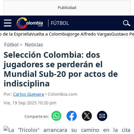
FÚTBOL
 Espriella
Vuelta a Colombia
Jorge Alfredo Vargas
Gustavo Petro
Fútbol
Noticias
Selección Colombia: dos
jugadores se perderán el
Mundial Sub-20 por actos de
indisciplina
Por:
Carlos Guevara
• Colombia.com
Vie, 19 Sep 2025 10:20 pm
Comparte en: