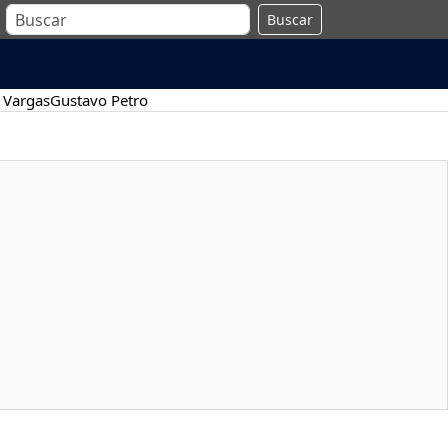
Buscar
 Vargas
Gustavo Petro