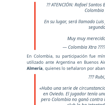
?? ATENCIÓN: Rafael Santos 
Colombia p
En su lugar, será llamado Luis
segunda
Muy muy merecid
— Colombia Xtra ???
En Colombia, su participación fue mí
utilizado ante Argentina en Buenos Air
Almería
, quienes lo señalaron por aba
??? Rubi
«Hubo una serie de circunstancia
en Oviedo. El jugador tenía un
pero Colombia no ganó contra P
club lo ha intenta