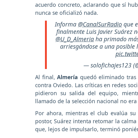
acuerdo concreto, aclarando que sí hubo
nunca se oficializó nada.
Informa
@CanalSurRadio
que e
finalmente Luis Javier Suárez 
@U_D_Almeria
ha primado más 
arriesgándose a una posible l
pic.twit
— solofichajes123 (
Al final,
Almería
quedó eliminado tras e
contra Oviedo. Las críticas en redes soc
pidieron su salida del equipo, mien
llamado de la selección nacional no era
Por ahora, mientras el club evalúa su
postor, Suárez intenta retomar la calma
que, lejos de impulsarlo, terminó ponié