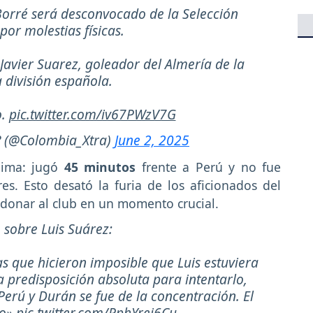
Borré será desconvocado de la Selección
or molestias físicas.
 Javier Suarez, goleador del Almería de la
 división española.
o.
pic.twitter.com/iv67PWzV7G
? (@Colombia_Xtra)
June 2, 2025
nima: jugó
45 minutos
frente a Perú y no fue
es. Esto desató la furia de los aficionados del
ndonar al club en un momento crucial.
, sobre Luis Suárez:
s que hicieron imposible que Luis estuviera
a predisposición absoluta para intentarlo,
erú y Durán se fue de la concentración. El
do»
pic.twitter.com/PphYrej6Cu