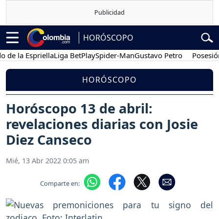
HORÓSCOPO
a Espriella
Liga BetPlay
Spider-Man
Gustavo Petro
Posesión pres
HORÓSCOPO
Horóscopo 13 de abril:
revelaciones diarias con Josie
Diez Canseco
Mié, 13 Abr 2022 0:05 am
Comparte en: