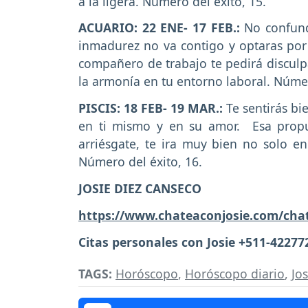
a la ligera. Número del éxito, 15.
ACUARIO: 22 ENE- 17 FEB.:
No confund
inmadurez no va contigo y optaras por
compañero de trabajo te pedirá disculpa
la armonía en tu entorno laboral. Númer
PISCIS: 18 FEB- 19 MAR.:
Te sentirás bi
en ti mismo y en su amor. Esa propu
arriésgate, te ira muy bien no solo e
Número del éxito, 16.
JOSIE DIEZ CANSECO
https://www.chateaconjosie.com/cha
Citas personales con Josie +511-42277
TAGS:
Horóscopo
,
Horóscopo diario
,
Jo