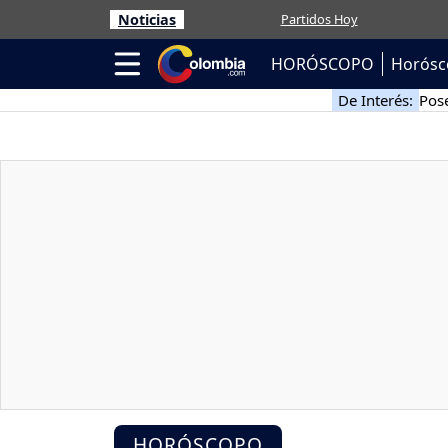
Noticias
Partidos Hoy
HORÓSCOPO
Horósc
De Interés:
Pose
HORÓSCOPO