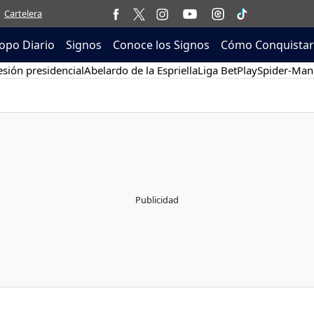
Cartelera
opo Diario
Signos
Conoce los Signos
Cómo Conquistar
sión presidencial
Abelardo de la Espriella
Liga BetPlay
Spider-Man