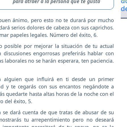
para atraer a la persona que te gusta
buen ánimo, pero esto no te durará por mucho
 dará serios dolores de cabeza con sus caprichos.
ar papeles legales. Número del éxito, 6.
o posible por mejorar la situación de tu actual
 discusiones engorrosas preferirás hablar con
as laborales no se harán esperara, ten paciencia.
alguien que influirá en ti desde un primer
ad y te cegarás con sus encantos negándote a
rás quedarte hasta altas horas de la noche con el
 del éxito, 5.
a se dará cuenta de que tratas de abusar de su
 mostrarás tu arrepentimiento pero no deseará
n importante necesitará de tu apoyo, no se la