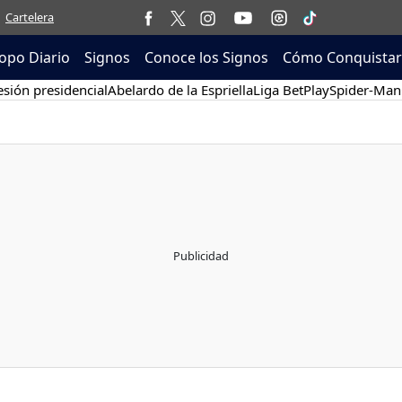
Cartelera
opo Diario
Signos
Conoce los Signos
Cómo Conquistar
sión presidencial
Abelardo de la Espriella
Liga BetPlay
Spider-Man