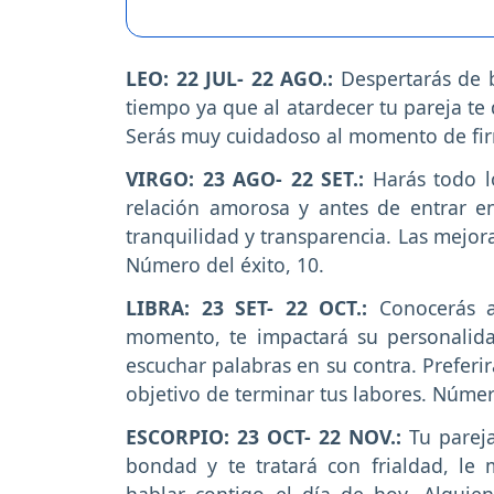
LEO: 22 JUL- 22 AGO.:
Despertarás de 
tiempo ya que al atardecer tu pareja te
Serás muy cuidadoso al momento de firm
VIRGO: 23 AGO- 22 SET.:
Harás todo l
relación amorosa y antes de entrar en
tranquilidad y transparencia. Las mejor
Número del éxito, 10.
LIBRA: 23 SET- 22 OCT.:
Conocerás a 
momento, te impactará su personalid
escuchar palabras en su contra. Preferi
objetivo de terminar tus labores. Número
ESCORPIO: 23 OCT- 22 NOV.:
Tu parej
bondad y te tratará con frialdad, le
hablar contigo el día de hoy. Alguie