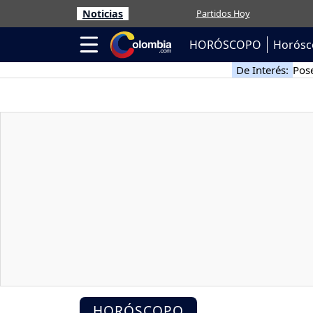
Noticias
Partidos Hoy
HORÓSCOPO
Horósc
De Interés:
Pose
HORÓSCOPO