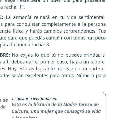
llegar, este será un buen día para presentar
a racha: 11.
RE:
La armonía reinará en tu vida sentimental,
es para conquistar completamente a la persona
ncia física y harás cambios sorprendentes. Tus
ate para que puedas cumplir con todas, un poco
ara la buena racha: 3.
MBRE:
No exijas lo que tú no puedes brindar, si
a ti debes dar el primer paso, haz a un lado el
nes. Hoy estarás bastante atareado, comparte el
tados serán excelentes para todos. Número para
Te gustaría leer también:
Esta es la historia de la Madre Teresa de
Calcuta, una mujer que consagró su vida
a los pobres