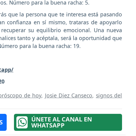
os. Número para la buena racha: 5.
rás que la persona que te interesa está pasando
an confianza en sí mismo, trataras de apoyarlo
a recuperar su equilibrio emocional. Una nueva
analices tanto y acéptala, será la oportunidad que
Número para la buena racha: 19.
tapp/
20
oróscopo de hoy
,
Josie Diez Canseco
,
signos del
ÚNETE AL CANAL EN
S
WHATSAPP