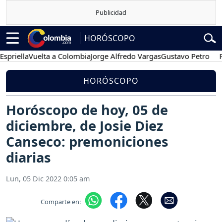
HORÓSCOPO
la
Vuelta a Colombia
Jorge Alfredo Vargas
Gustavo Petro
Posesió
HORÓSCOPO
Horóscopo de hoy, 05 de
diciembre, de Josie Diez
Canseco: premoniciones
diarias
Lun, 05 Dic 2022 0:05 am
Comparte en: