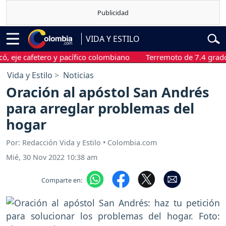
VIDA Y ESTILO
cafetero y pacífico colombiano
Terremoto de 7.4 grados sacu
Vida y Estilo
Noticias
Oración al apóstol San Andrés
para arreglar problemas del
hogar
Por: Redacción Vida y Estilo • Colombia.com
Mié, 30 Nov 2022 10:38 am
Comparte en: