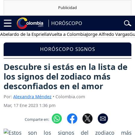
HORÓSCOPO
do de la Espriella
Vuelta a Colombia
Jorge Alfredo Vargas
Gustavo 
HORÓSCOPO SIGNOS
Descubre si estás en la lista de
los signos del zodiaco más
desconfiados en el amor
Por:
Alexandra Méndez
• Colombia.com
Mar, 17 Ene 2023 1:36 pm
Comparte en: