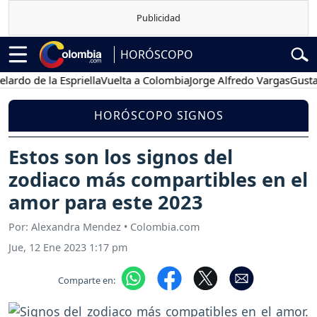
HORÓSCOPO
de la Espriella
Vuelta a Colombia
Jorge Alfredo Vargas
Gustavo Pe
HORÓSCOPO SIGNOS
Estos son los signos del
zodiaco más compartibles en el
amor para este 2023
Por: Alexandra Mendez • Colombia.com
Jue, 12 Ene 2023 1:17 pm
Comparte en: