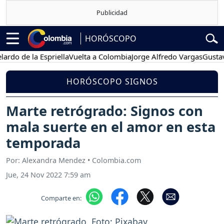
HORÓSCOPO
de la Espriella
Vuelta a Colombia
Jorge Alfredo Vargas
Gustavo Pet
HORÓSCOPO SIGNOS
Marte retrógrado: Signos con
mala suerte en el amor en esta
temporada
Por: Alexandra Mendez • Colombia.com
Jue, 24 Nov 2022 7:59 am
Comparte en: