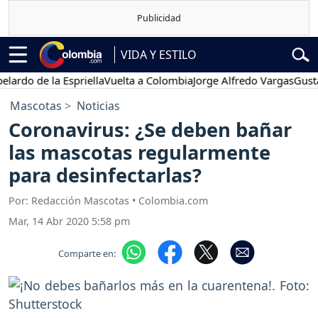
VIDA Y ESTILO
 de la Espriella
Vuelta a Colombia
Jorge Alfredo Vargas
Gustavo Pe
Mascotas
Noticias
Coronavirus: ¿Se deben bañar
las mascotas regularmente
para desinfectarlas?
Por: Redacción Mascotas • Colombia.com
Mar, 14 Abr 2020 5:58 pm
Comparte en: