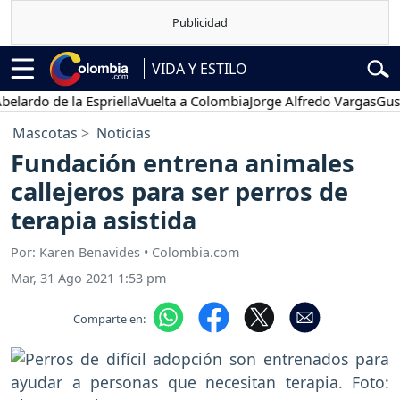
VIDA Y ESTILO
o de la Espriella
Vuelta a Colombia
Jorge Alfredo Vargas
Gustavo 
Mascotas
Noticias
Fundación entrena animales
callejeros para ser perros de
terapia asistida
Por: Karen Benavides • Colombia.com
Mar, 31 Ago 2021 1:53 pm
Comparte en: