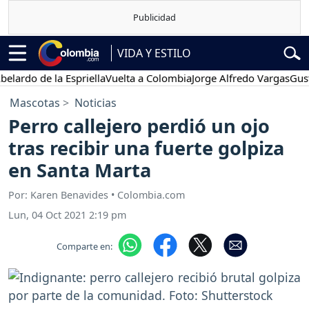
VIDA Y ESTILO
o de la Espriella
Vuelta a Colombia
Jorge Alfredo Vargas
Gustavo 
Mascotas
Noticias
Perro callejero perdió un ojo
tras recibir una fuerte golpiza
en Santa Marta
Por: Karen Benavides • Colombia.com
Lun, 04 Oct 2021 2:19 pm
Comparte en: