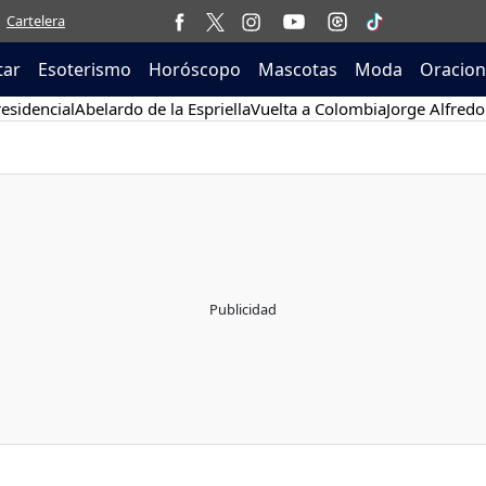
Cartelera
tar
Esoterismo
Horóscopo
Mascotas
Moda
Oracion
esidencial
Abelardo de la Espriella
Vuelta a Colombia
Jorge Alfredo