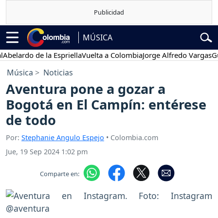
MÚSICA
lardo de la Espriella
Vuelta a Colombia
Jorge Alfredo Vargas
Gusta
Música
Noticias
Aventura pone a gozar a
Bogotá en El Campín: entérese
de todo
Por:
Stephanie Angulo Espejo
• Colombia.com
Jue, 19 Sep 2024 1:02 pm
Comparte en: