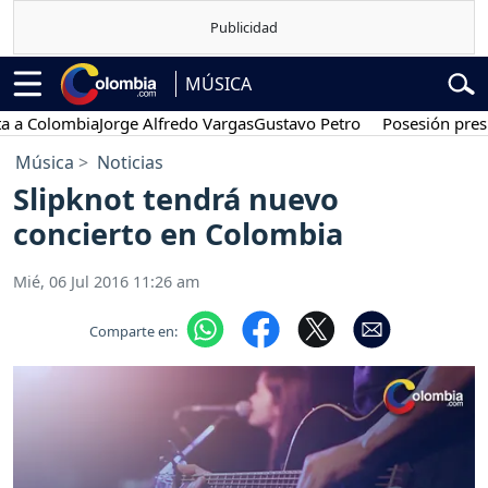
MÚSICA
Colombia
Jorge Alfredo Vargas
Gustavo Petro
Posesión presidenc
Música
Noticias
Slipknot tendrá nuevo
concierto en Colombia
Mié, 06 Jul 2016 11:26 am
Comparte en: