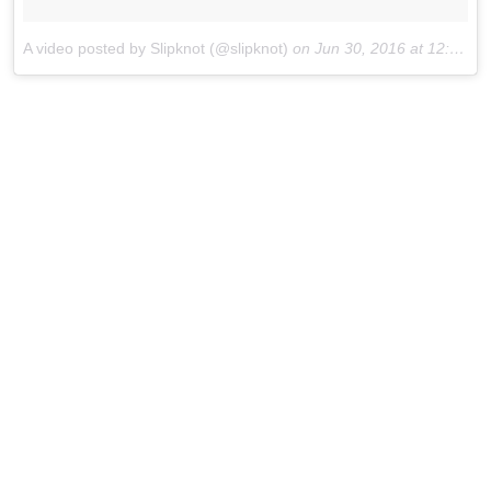
A video posted by Slipknot (@slipknot)
on
Jun 30, 2016 at 12:21pm PDT