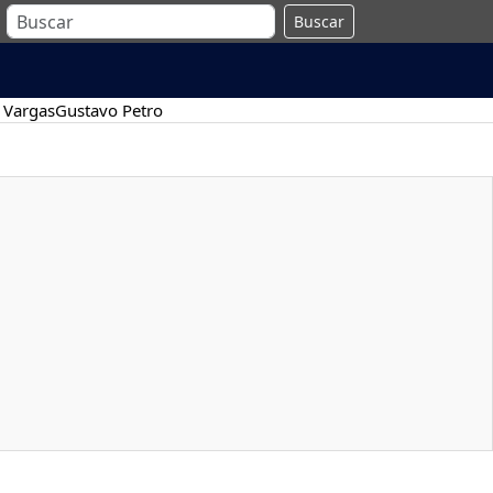
Buscar
 Vargas
Gustavo Petro