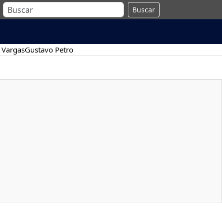
Buscar
 Vargas
Gustavo Petro